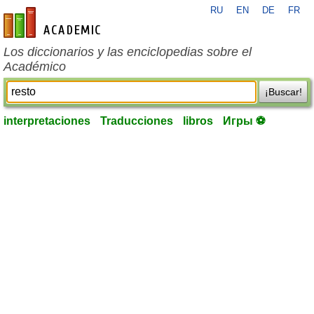
RU
EN
DE
FR
es-academic.com
Los diccionarios y las enciclopedias sobre el
Académico
¡Buscar!
interpretaciones
Traducciones
libros
Игры ⚽