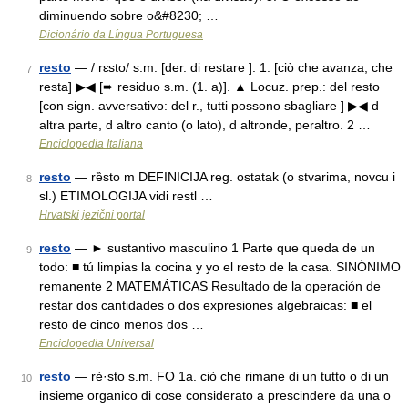
diminuendo sobre o&#8230; …
Dicionário da Língua Portuguesa
resto
— / rɛsto/ s.m. [der. di restare ]. 1. [ciò che avanza, che
7
resta] ▶◀ [➨ residuo s.m. (1. a)]. ▲ Locuz. prep.: del resto
[con sign. avversativo: del r., tutti possono sbagliare ] ▶◀ d
altra parte, d altro canto (o lato), d altronde, peraltro. 2 …
Enciclopedia Italiana
resto
— rȅsto m DEFINICIJA reg. ostatak (o stvarima, novcu i
8
sl.) ETIMOLOGIJA vidi restl …
Hrvatski jezični portal
resto
— ► sustantivo masculino 1 Parte que queda de un
9
todo: ■ tú limpias la cocina y yo el resto de la casa. SINÓNIMO
remanente 2 MATEMÁTICAS Resultado de la operación de
restar dos cantidades o dos expresiones algebraicas: ■ el
resto de cinco menos dos …
Enciclopedia Universal
resto
— rè·sto s.m. FO 1a. ciò che rimane di un tutto o di un
10
insieme organico di cose considerato a prescindere da una o