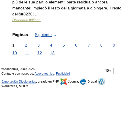
più delle sue parti o elementi; parte residua o ancora
mancante: impiegò il resto della giornata a dipingere, il resto
dell&#8230; …
Dizionario italiano
Páginas
Siguiente
→
1
2
3
4
5
6
7
8
9
10
11
12
13
© Academic, 2000-2026
18+
Contacte con nosotros:
Apoyo técnico
,
Publicidad
Exportación Diccionarios
, creado en PHP,
Joomla,
Drupal,
WordPress, MODx.