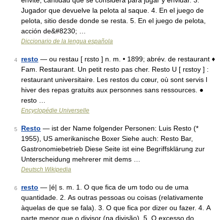
envite, cantidad que se considera para jugar y envidar. 3.
Jugador que devuelve la pelota al saque. 4. En el juego de
pelota, sitio desde donde se resta. 5. En el juego de pelota,
acción de&#8230; …
Diccionario de la lengua española
resto
— ou restau [ rɛsto ] n. m. • 1899; abrév. de restaurant ♦
4
Fam. Restaurant. Un petit resto pas cher. Resto U [ rɛstoy ] :
restaurant universitaire. Les restos du cœur, où sont servis l
hiver des repas gratuits aux personnes sans ressources. ●
resto …
Encyclopédie Universelle
Resto
— ist der Name folgender Personen: Luis Resto (*
5
1955), US amerikanische Boxer Siehe auch: Resto Bar,
Gastronomiebetrieb Diese Seite ist eine Begriffsklärung zur
Unterscheidung mehrerer mit dems …
Deutsch Wikipedia
resto
— |é| s. m. 1. O que fica de um todo ou de uma
6
quantidade. 2. As outras pessoas ou coisas (relativamente
àquelas de que se fala). 3. O que fica por dizer ou fazer. 4. A
parte menor que o divisor (na divisão). 5. O excesso do